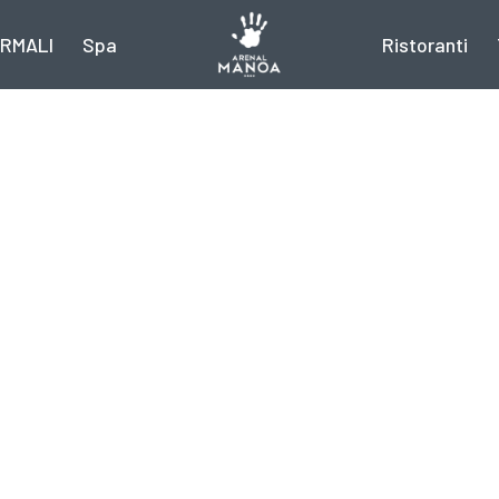
RMALI
Spa
Ristoranti