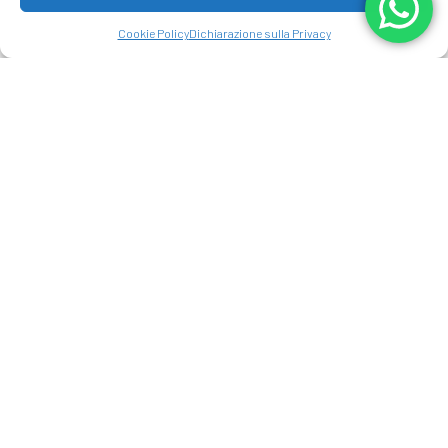
Cookie Policy
Dichiarazione sulla Privacy
ARENAL MANOA
HOT SPRINGS RESORT
Circondato da viste mozzafiato del
Vulcano Arenal, questo hotel di acque
termali è un paradiso di relax e
benessere nell’area di La Fortuna.
L’hotel vanta una varietà di suite
splendidamente arredate circondate
dalla foresta pluviale tropicale. La
nostra piscina termale e i laghetti sono
alimentati da acqua minerale naturale,
che ha proprietà terapeutiche. È il
luogo perfetto per rilassarsi e
distendersi dopo una giornata di