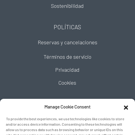
Sostenibilidad
POLÍTICAS
Reservas y cancelaciones
Términos de servicio
Privacidad
Cookies
ENCUÉNTRANOS
Manage Cookie Consent
To provide the best experiences, we use technologies like cookies to store
and/or access device information. Consenting to these technologies will
allow us to process data such as browsing behavior or unique IDs on this