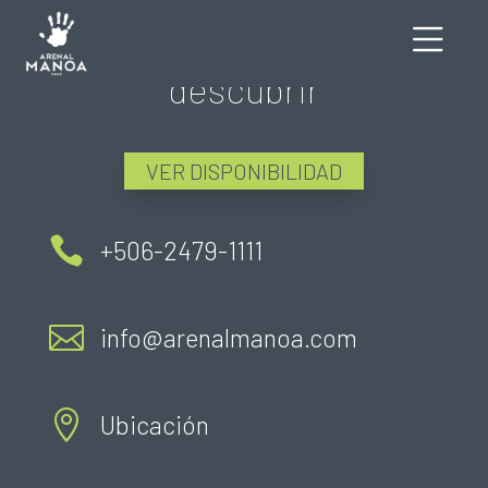
Aún hay mucho más por
descubrir
VER DISPONIBILIDAD

+506-2479-1111

info@arenalmanoa.com

Ubicación