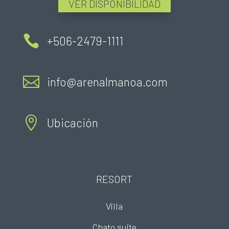
VER DISPONIBILIDAD

+506-2479-1111

info@arenalmanoa.com

Ubicación
RESORT
Villa
Chato suite